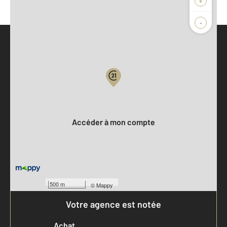
-
Parlons de vous, parlons biens
Votre compte :
Accéder à mon compte
500 m
©
Mappy
Votre agence est notée
Achat