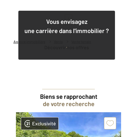
1
Vous envisagez
une carrière dans l'immobilier ?
Agence immobilière
Vente
Vente terrain
Découvrir nos offres
Biens se rapprochant
de votre recherche
Exclusivité