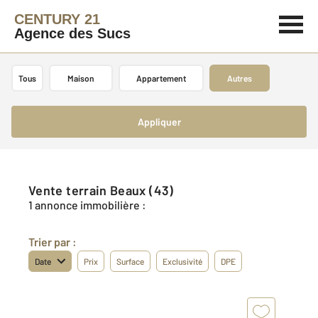
CENTURY 21
Agence des Sucs
Tous
Maison
Appartement
Autres
Appliquer
Vente terrain Beaux (43)
1 annonce immobilière :
Trier par :
Date
Prix
Surface
Exclusivité
DPE