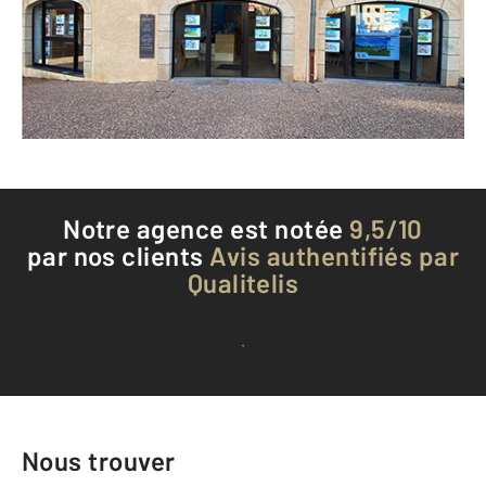
Envoyer un message
Téléphoner à l'agence
Notre agence est notée
9,5/10
par nos clients
Avis authentifiés par
Qualitelis
Voir tous les avis clients
Nous trouver