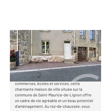
ST MAURICE DE LIGNON 43
2
94,73 m
, 4 pièces
Ref : 579
Maison à vendre
93 000 €
Idéalement située à proximité immédiate des
commerces, écoles et services, cette
charmante maison de ville située sur la
commune de Saint-Maurice-de-Lignon offre
un cadre de vie agréable et un beau potentiel
d'aménagement. Au rez-de-chaussée, vous