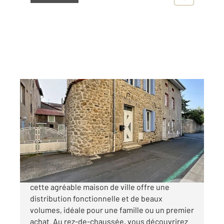
ST MAURICE DE LIGNON 43
2
79,32 m
, 4 pièces
Ref : 677
Maison à vendre
149 000 €
Située au cœur de Saint-Maurice-de-Lignon,
cette agréable maison de ville offre une
distribution fonctionnelle et de beaux
volumes, idéale pour une famille ou un premier
achat. Au rez-de-chaussée, vous découvrirez