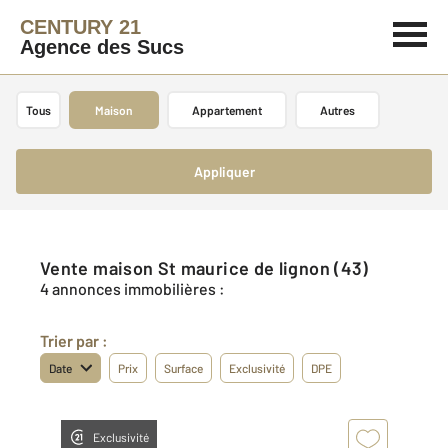
CENTURY 21
Agence des Sucs
Tous
Maison
Appartement
Autres
Appliquer
Vente maison St maurice de lignon (43)
4 annonces immobilières :
Trier par :
Date
Prix
Surface
Exclusivité
DPE
Exclusivité