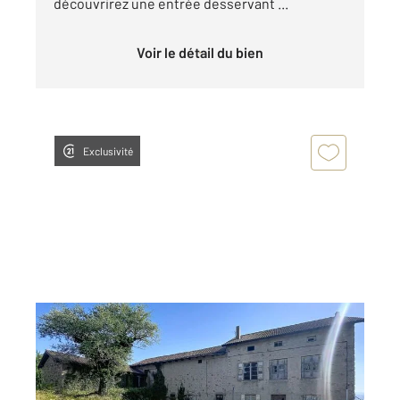
découvrirez une entrée desservant ...
Voir le détail du bien
Exclusivité
ST MAURICE DE LIGNON 43
2
119,10 m
, 8 pièces
Ref : 566
Maison à vendre