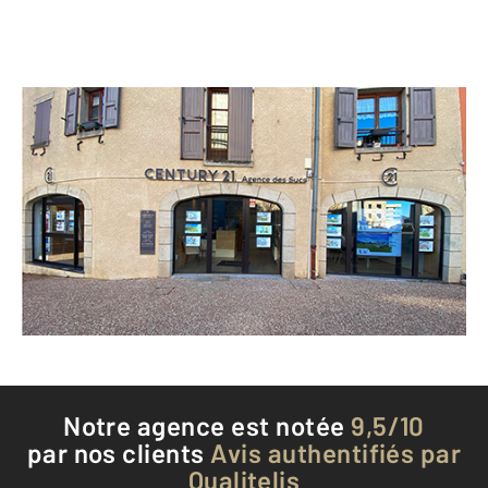
CENTURY 21 Agence des Sucs
18 place du Prieuré
YSSINGEAUX - 43200
Envoyer un message
Téléphoner à l'agence
Notre agence est notée
9,5/10
par nos clients
Avis authentifiés par
Qualitelis