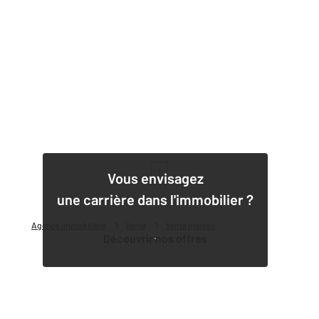
1
Vous envisagez
une carrière dans l'immobilier ?
Agence immobilière
Vente
Vente maison
Découvrir nos offres